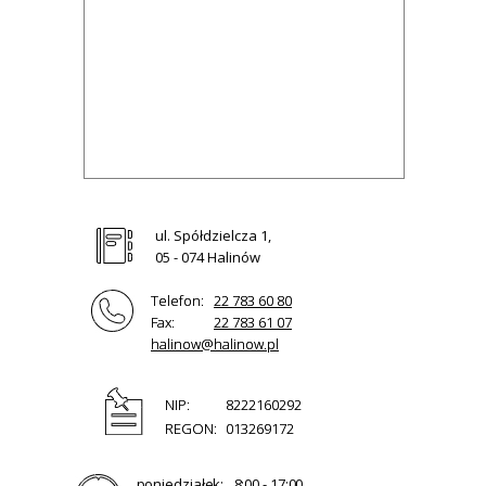
ul. Spółdzielcza 1,
05 - 074 Halinów
Telefon:
22 783 60 80
Fax:
22 783 61 07
halinow@halinow.pl
NIP:
8222160292
REGON:
013269172
poniedziałek:
8:00 - 17:00