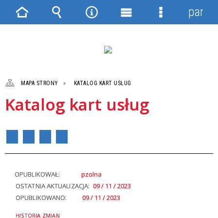
panel
Strona
Wyszukiwarka
Narzędzia
Menu
Menu
główna
główne
szczegółowe
MAPA STRONY
KATALOG KART USŁUG
Katalog kart usług
OPUBLIKOWAŁ:
pzolna
OSTATNIA AKTUALIZACJA:
09 / 11 / 2023
OPUBLIKOWANO:
09 / 11 / 2023
HISTORIA ZMIAN