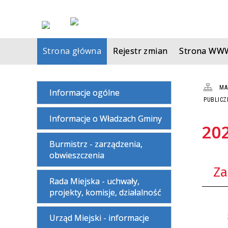
Strona główna
Rejestr zmian
Strona WW
MA
Informacje ogólne
PUBLIC
Informacje o Władzach Gminy
20
Burmistrz - zarządzenia,
obwieszczenia
Za
Rada Miejska - uchwały,
projekty, komisje, działalność
Urząd Miejski - informacje