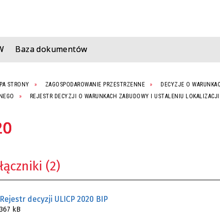
W
Baza dokumentów
PA STRONY
ZAGOSPODAROWANIE PRZESTRZENNE
DECYZJE O WARUNKAC
ZNEGO
REJESTR DECYZJI O WARUNKACH ZABUDOWY I USTALENIU LOKALIZACJI
20
łączniki (2)
Rejestr decyzji ULICP 2020 BIP
367 kB