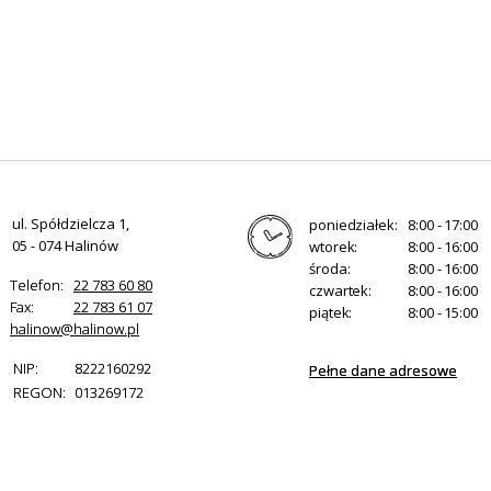
ul. Spółdzielcza 1,
poniedziałek:
8:00 - 17:00
05 - 074 Halinów
wtorek:
8:00 - 16:00
środa:
8:00 - 16:00
Telefon:
22 783 60 80
czwartek:
8:00 - 16:00
Fax:
22 783 61 07
piątek:
8:00 - 15:00
halinow@halinow.pl
NIP:
8222160292
Pełne dane adresowe
REGON:
013269172