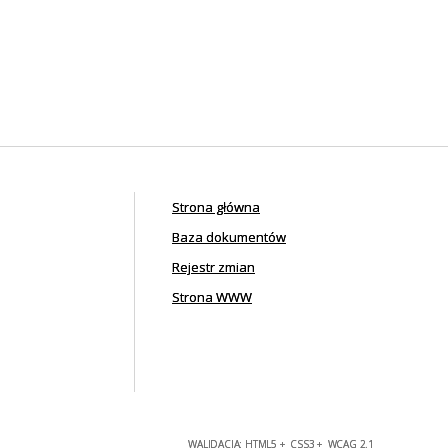
Strona główna
Baza dokumentów
Rejestr zmian
Strona WWW
WALIDACJA:
HTML5
+
CSS3
+
WCAG 2.1