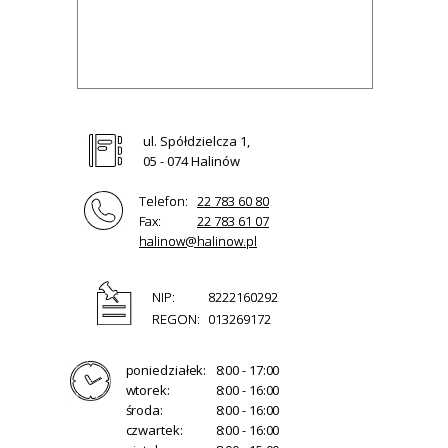
ul. Spółdzielcza 1,
05 - 074 Halinów
Telefon:
22 783 60 80
Fax:
22 783 61 07
halinow@halinow.pl
NIP:
8222160292
REGON:
013269172
poniedziałek:
8:00 - 17:00
wtorek:
8:00 - 16:00
środa:
8:00 - 16:00
czwartek:
8:00 - 16:00