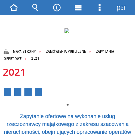
panel
Strona
Wyszukiwarka
Narzędzia
Menu
Menu
główna
główne
szczegółowe
MAPA STRONY
ZAMÓWIENIA PUBLICZNE
ZAPYTANIA
OFERTOWE
2021
2021
*
Zapytanie ofertowe na wykonanie usług
rzeczoznawcy majątkowego z zakresu szacowania
nieruchomości, obejmujących opracowanie operatów