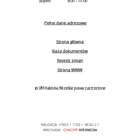
piątek:
8:00 - 15:00
Pełne dane adresowe
Strona główna
Baza dokumentów
Rejestr zmian
Strona WWW
© UM Halinów, Wszelkie prawa zastrzeżone
WALIDACJA:
HTML5
+
CSS3
+
WCAG 2.1
WYKONANIE
CONCEPT
INTERMEDIA