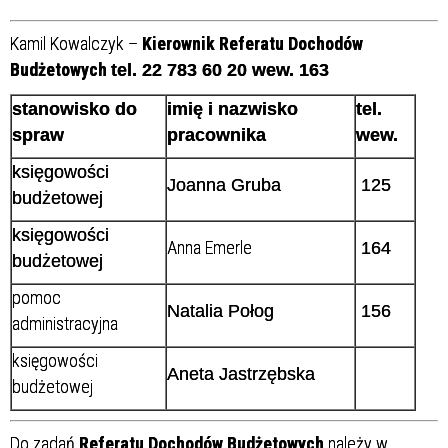
Kamil Kowalczyk –
Kierownik Referatu Dochodów
Budżetowych
t
el. 22 783 60 20 wew. 163
stanowisko do
imię i nazwisko
tel.
spraw
pracownika
wew.
księgowości
Joanna Gruba
125
budżetowej
księgowości
Anna Emerle
164
budżetowej
pomoc
Natalia Połog
156
administracyjna
księgowości
Aneta Jastrzębska
budżetowej
Do zadań
Referatu Dochodów Budżetowych
należy w