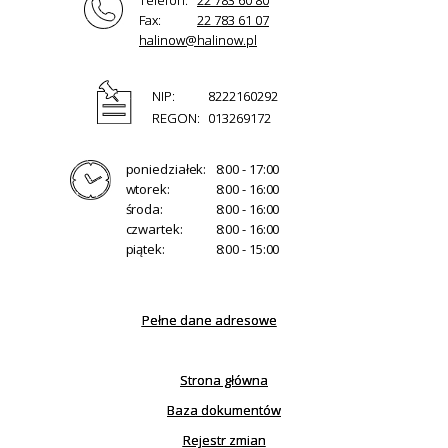
Fax:
22 783 61 07
halinow@halinow.pl
NIP:
8222160292
REGON:
013269172
poniedziałek:
8:00 - 17:00
wtorek:
8:00 - 16:00
środa:
8:00 - 16:00
czwartek:
8:00 - 16:00
piątek:
8:00 - 15:00
Pełne dane adresowe
Strona główna
Baza dokumentów
Rejestr zmian