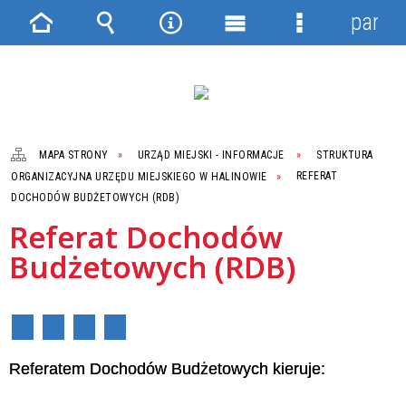
panel
Strona
Wyszukiwarka
Narzędzia
Menu
Menu
główna
główne
szczegółowe
MAPA STRONY
URZĄD MIEJSKI - INFORMACJE
STRUKTURA
ORGANIZACYJNA URZĘDU MIEJSKIEGO W HALINOWIE
REFERAT
DOCHODÓW BUDŻETOWYCH (RDB)
Referat Dochodów
Budżetowych (RDB)
Referatem Dochodów Budżetowych kieruje: