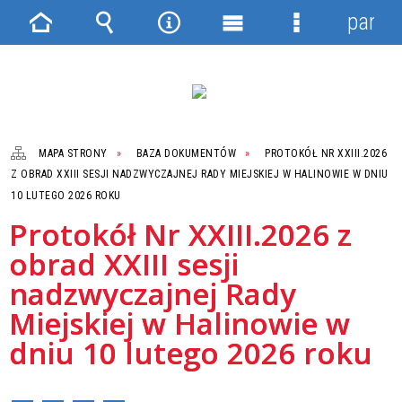
panel
Strona
Wyszukiwarka
Narzędzia
Menu
Menu
główna
główne
szczegółowe
MAPA STRONY
BAZA DOKUMENTÓW
PROTOKÓŁ NR XXIII.2026
Z OBRAD XXIII SESJI NADZWYCZAJNEJ RADY MIEJSKIEJ W HALINOWIE W DNIU
10 LUTEGO 2026 ROKU
Protokół Nr XXIII.2026 z
obrad XXIII sesji
nadzwyczajnej Rady
Miejskiej w Halinowie w
dniu 10 lutego 2026 roku