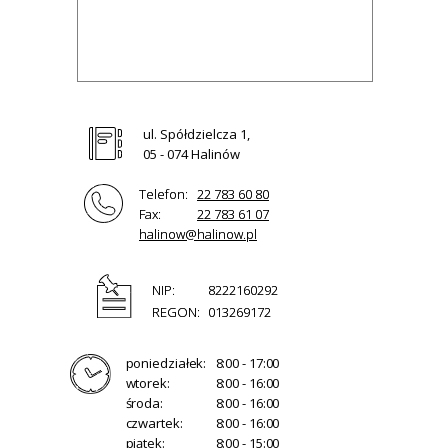
ul. Spółdzielcza 1,
05 - 074 Halinów
Telefon:
22 783 60 80
Fax:
22 783 61 07
halinow@halinow.pl
NIP:
8222160292
REGON:
013269172
poniedziałek:
8:00 - 17:00
wtorek:
8:00 - 16:00
środa:
8:00 - 16:00
czwartek:
8:00 - 16:00
piątek:
8:00 - 15:00