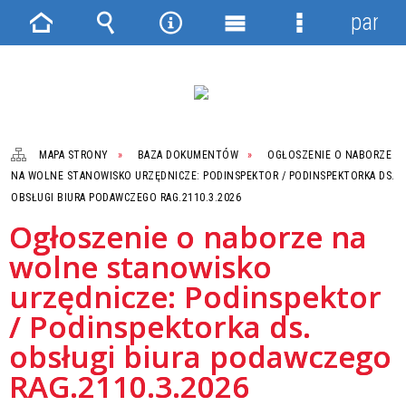
panel
Strona
Wyszukiwarka
Narzędzia
Menu
Menu
główna
główne
szczegółowe
MAPA STRONY
BAZA DOKUMENTÓW
OGŁOSZENIE O NABORZE
NA WOLNE STANOWISKO URZĘDNICZE: PODINSPEKTOR / PODINSPEKTORKA DS.
OBSŁUGI BIURA PODAWCZEGO RAG.2110.3.2026
Ogłoszenie o naborze na
wolne stanowisko
urzędnicze: Podinspektor
/ Podinspektorka ds.
obsługi biura podawczego
RAG.2110.3.2026