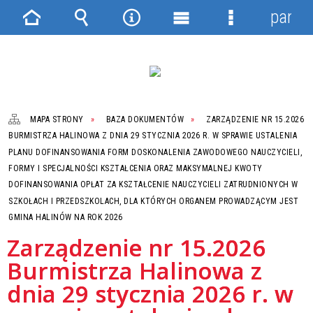
panel
Strona
Wyszukiwarka
Narzędzia
Menu
Menu
główna
główne
szczegółowe
MAPA STRONY
BAZA DOKUMENTÓW
ZARZĄDZENIE NR 15.2026
BURMISTRZA HALINOWA Z DNIA 29 STYCZNIA 2026 R. W SPRAWIE USTALENIA
PLANU DOFINANSOWANIA FORM DOSKONALENIA ZAWODOWEGO NAUCZYCIELI,
FORMY I SPECJALNOŚCI KSZTAŁCENIA ORAZ MAKSYMALNEJ KWOTY
DOFINANSOWANIA OPŁAT ZA KSZTAŁCENIE NAUCZYCIELI ZATRUDNIONYCH W
SZKOŁACH I PRZEDSZKOLACH, DLA KTÓRYCH ORGANEM PROWADZĄCYM JEST
GMINA HALINÓW NA ROK 2026
Zarządzenie nr 15.2026
Burmistrza Halinowa z
dnia 29 stycznia 2026 r. w