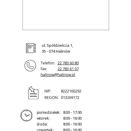
ul. Spółdzielcza 1,
05 - 074 Halinów
Telefon:
22 783 60 80
Fax:
22 783 61 07
halinow@halinow.pl
NIP:
8222160292
REGON:
013269172
poniedziałek:
8:00 - 17:00
wtorek:
8:00 - 16:00
środa:
8:00 - 16:00
czwartek:
8:00 - 16:00