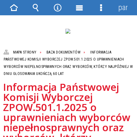
panel
Strona
Wyszukiwarka
Narzędzia
Menu
Menu
główna
główne
szczegółowe
MAPA STRONY
BAZA DOKUMENTÓW
INFORMACJA
PAŃSTWOWEJ KOMISJI WYBORCZEJ ZPOW.501.1.2025 O UPRAWNIENIACH
WYBORCÓW NIEPEŁNOSPRAWNYCH ORAZ WYBORCÓW, KTÓRZY NAJPÓŹNIEJ W
DNIU GŁOSOWANIA UKOŃCZĄ 60 LAT
Informacja Państwowej
Komisji Wyborczej
ZPOW.501.1.2025 o
uprawnieniach wyborców
niepełnosprawnych oraz