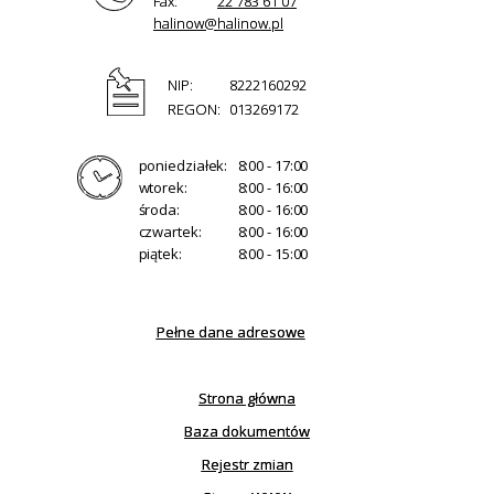
Fax:
22 783 61 07
halinow@halinow.pl
NIP:
8222160292
REGON:
013269172
poniedziałek:
8:00 - 17:00
wtorek:
8:00 - 16:00
środa:
8:00 - 16:00
czwartek:
8:00 - 16:00
piątek:
8:00 - 15:00
Pełne dane adresowe
Strona główna
Baza dokumentów
Rejestr zmian