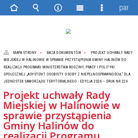
panel
Strona
Wyszukiwarka
Narzędzia
Menu
Menu
główna
główne
szczegółowe
MAPA STRONY
BAZA DOKUMENTÓW
PROJEKT UCHWAŁY RADY
MIEJSKIEJ W HALINOWIE W SPRAWIE PRZYSTĄPIENIA GMINY HALINÓW DO
REALIZACJI PROGRAMU MINISTERSTWA RODZINY, PRACY I POLITYKI
SPOŁECZNEJ „ASYSTENT OSOBISTY OSOBY Z NIEPEŁNOSPRAWNOŚCIĄ” DLA
JEDNOSTEK SAMORZĄDU TERYTORIALNEGO - EDYCJA 2026 – DRUK NR 224
Projekt uchwały Rady
Miejskiej w Halinowie w
sprawie przystąpienia
Gminy Halinów do
realizacji Programu