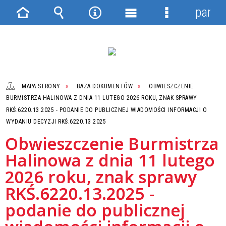
panel
Strona
Wyszukiwarka
Narzędzia
Menu
Menu
główna
główne
szczegółowe
MAPA STRONY
BAZA DOKUMENTÓW
OBWIESZCZENIE
BURMISTRZA HALINOWA Z DNIA 11 LUTEGO 2026 ROKU, ZNAK SPRAWY
RKŚ.6220.13.2025 - PODANIE DO PUBLICZNEJ WIADOMOŚCI INFORMACJI O
WYDANIU DECYZJI RKŚ.6220.13.2025
Obwieszczenie Burmistrza
Halinowa z dnia 11 lutego
2026 roku, znak sprawy
RKŚ.6220.13.2025 -
podanie do publicznej