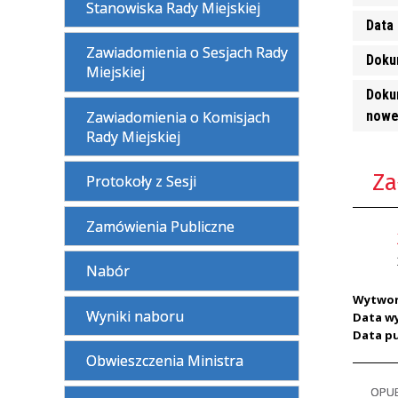
Stanowiska Rady Miejskiej
Data 
Zawiadomienia o Sesjach Rady
Doku
Miejskiej
Doku
Zawiadomienia o Komisjach
nowe
Rady Miejskiej
Za
Protokoły z Sesji
Zamówienia Publiczne
Nabór
Wytwor
Wyniki naboru
Data w
Data pu
Obwieszczenia Ministra
OPU