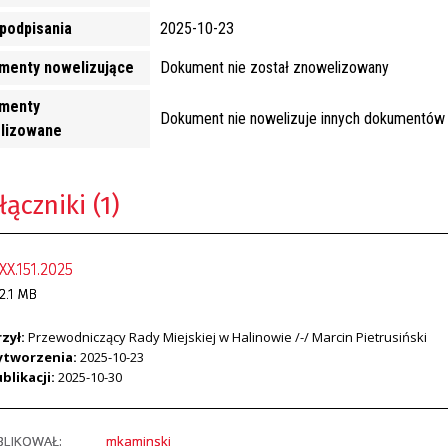
podpisania
2025-10-23
menty nowelizujące
Dokument nie został znowelizowany
menty
Dokument nie nowelizuje innych dokumentów
lizowane
łączniki (1)
XX.151.2025
2.1 MB
zył:
Przewodniczący Rady Miejskiej w Halinowie /-/ Marcin Pietrusiński
ytworzenia:
2025-10-23
blikacji:
2025-10-30
BLIKOWAŁ:
mkaminski