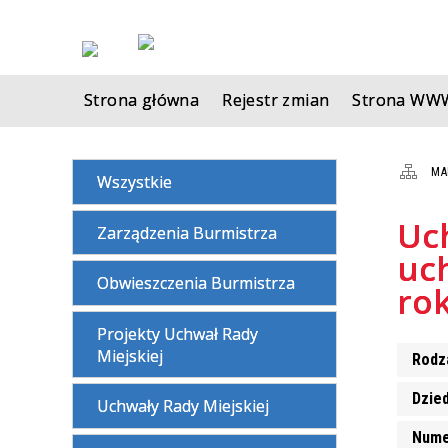
Strona główna
Rejestr zmian
Strona WW
MA
Wszystkie
Uc
Zarządzenia Burmistrza
uc
Obwieszczenia Burmistrza
ro
Projekty Uchwał Rady
Miejskiej
Rodz
Dzie
Uchwały Rady Miejskiej
Nume