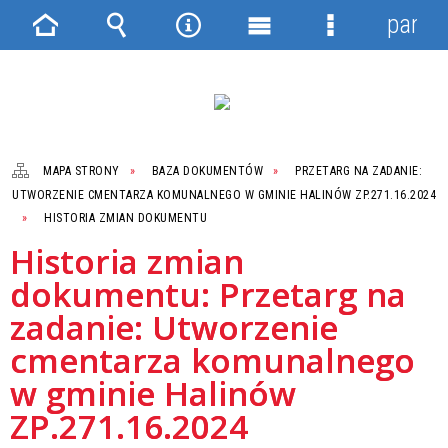
panel
Strona
Wyszukiwarka
Narzędzia
Menu
Menu
główna
główne
szczegółowe
MAPA STRONY
BAZA DOKUMENTÓW
PRZETARG NA ZADANIE:
UTWORZENIE CMENTARZA KOMUNALNEGO W GMINIE HALINÓW ZP.271.16.2024
HISTORIA ZMIAN DOKUMENTU
Historia zmian
dokumentu: Przetarg na
zadanie: Utworzenie
cmentarza komunalnego
w gminie Halinów
ZP.271.16.2024