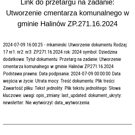
Link do przetargu na zadanie:
Utworzenie cmentarza komunalnego w
gminie Halinów ZP.271.16.2024
2024-07-09 16:00:25 - mkaminski:
Utworzenie dokumentu
Rodzaj:
17
nr1:
nr2:
nr3:
ZP.271.16.2024
rok:
2024
symbol:
Dziedzina
dodatkowa:
Tytuł dokumentu:
Przetarg na zadanie: Utworzenie
cmentarza komunalnego w gminie Halinów ZP.271.16.2024
Podstawa prawna:
Data podpisania:
2024-07-09 00:00:00
Data
wejścia w życie:
Utrata mocy:
Treść dokumentu:
Plik treści:
Zawartość pliku:
Tekst jednolity:
Plik tekstu jednolitego:
Słowa
kluczowe:
uwagi:
opis_zmiany:
last_updated:
dokument_ukryty:
newsletter:
Nie
wytworzyl:
data_wytworzenia: